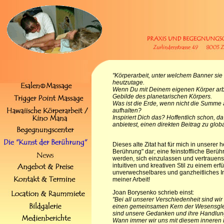
"
K
örperarbeit, unter welchem Banner sie 
heutzutage.
Wenn Du mit Deinem eigenen Körper arbe
Gebilde des planetarischen Körpers.
Was ist die Erde, wenn nicht die Summe 
aufhalten?
Inspiriert Dich das? Hoffentlich schon, 
anbietest, einen direkten Beitrag zu glob
ddddddddddddddddddddddddddddddd
Dieses alte Zitat hat für mich in unserer
Berührung" dar; eine feinstoffliche Berü
werden, sich einzulassen und vertrauens
intuitiven und kreativen Stil zu einem e
unverwechselbares und ganzheitliches Ind
meiner Arbeit!
Joan Borysenko schrieb einst:
"Bei all unserer Verschiedenheit sind wir
einen gemeinsamen Kern der Wesensgleich
sind unsere Gedanken und ihre Handlung
Wann immer wir uns mit diesem inneren K