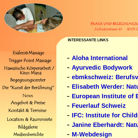
INTERESSANTE LINKS
-
Aloha International
-
Ayurvedic Bodywork
-
ebmkschweiz: Berufsv
-
Elisabeth Werder: Nat
-
European Institute of
-
Feuerlauf Schweiz
-
IFC: Institute for Chil
-
Janine Eberhardt: Nat
-
M-Webdesign